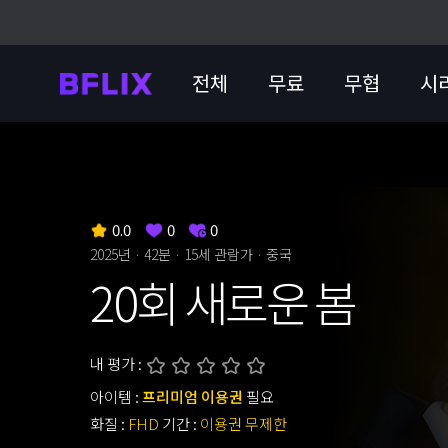
전체
무료
무협
시
0.0
0
0
2025년 · 42분 ·
15세 관람가
· 중국
20회 새로운 봄
내 평가 :
아이템 :
프리미엄 이용권
필요
화질 :
FHD
기간 :
이용권 무제한