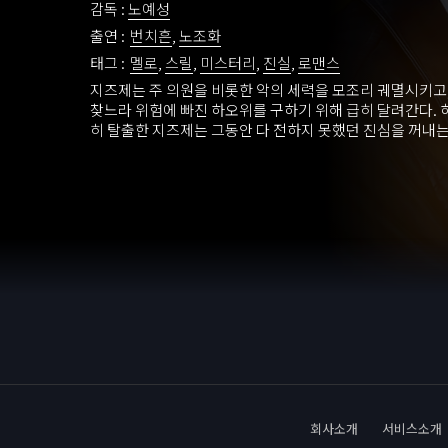
감독 :
노예성
출연 :
번치흔
,
노조화
태그 :
멜로
,
스릴
,
미스터리
,
진실
,
로맨스
지즈제는 주 의원을 비롯한 악의 세력을 모조리 궤멸시키고
찾느라 위험에 빠진 하오위를 구하기 위해 급히 달려간다.
히 탈출한 지즈제는 그동안 다 전하지 못했던 진심을 꺼내
회사소개
서비스소개