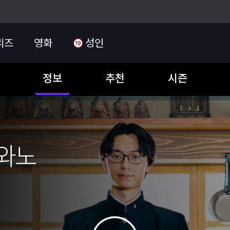
리즈
영화
성인
정보
추천
시즌
와노