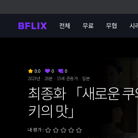
전체
무료
무협
시
0.0
0
0
2023년 · 26분 ·
15세 관람가
· 일본
최종화 「새로운 쿠
키의 맛」
내 평가 :