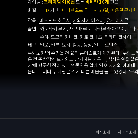
아이템 :
프리미엄 이용권
또는
비비탄 10개
필요
화질 :
FHD
기간 :
비비탄으로 구매 시 30일, 이용권 무제한
감독 :
마츠모토 소우시
,
카와사키 이즈미
,
유게 이사무
출연 :
카도와키 무기
,
사쿠마 류토
,
나카무라 아오이
,
쿠마
슌야
,
모모타 카나코
,
카토 코나츠
,
타케다 코헤이
태그 :
멜로
,
일본
,
요리
,
힐링
,
성장
,
일드
,
로맨스
쿠와노키'의 존망을 건 요리 콘테스트가 개최된다. '쿠와노키
은 전 주방장인 토가와도 참가하는 가운데, 심사위원을 맡은
키'에 방문한 적이 있는 인물임을 알게 된 이치카와 아마네
운다. 그러나 두 사람은 각기 다른 마음을 품고 있었다. '쿠
기 위해 아마네를 해방시키고 싶은 이치카와 '쿠와노키'를
와 함께 계속 걸어가고 싶은 아마네. 두 사람의 앞날은 과연
회사소개
서비스소개